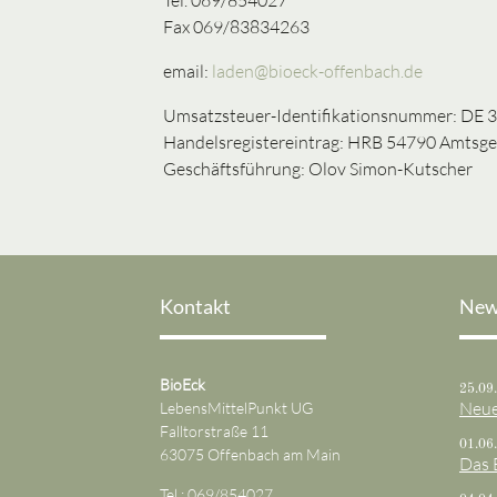
Fax 069/83834263
email:
laden@bioeck-offenbach.de
Umsatzsteuer-Identifikationsnummer: DE 
Handelsregistereintrag: HRB 54790 Amtsge
Geschäftsführung: Olov Simon-Kutscher
Kontakt
New
BioEck
25.09
Neue
LebensMittelPunkt UG
Falltorstraße 11
01.06
63075 Offenbach am Main
Das 
Tel.:
069/854027