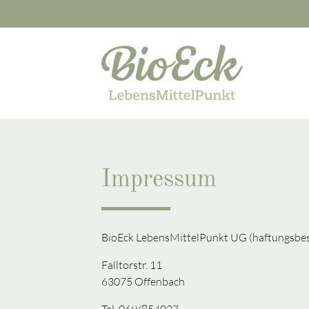
Suchbegriffe
Impressum
BioEck LebensMittelPunkt UG (haftungsbe
Falltorstr. 11
63075 Offenbach
Tel. 069/854027