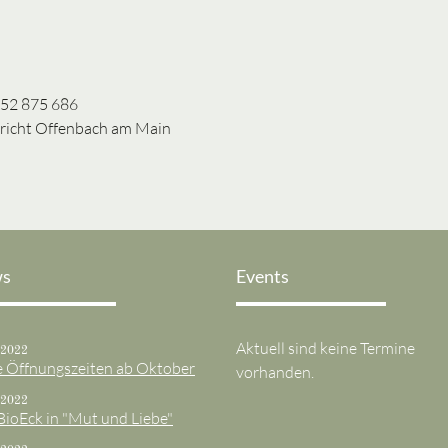
352 875 686
richt Offenbach am Main
s
Events
Aktuell sind keine Termine
.2022
 Öffnungszeiten ab Oktober
vorhanden.
.2022
BioEck in "Mut und Liebe"